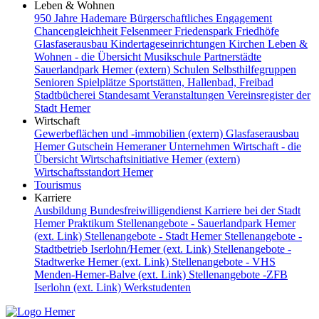
Leben & Wohnen
950 Jahre Hademare
Bürgerschaftliches Engagement
Chancengleichheit
Felsenmeer
Friedenspark
Friedhöfe
Glasfaserausbau
Kindertageseinrichtungen
Kirchen
Leben &
Wohnen - die Übersicht
Musikschule
Partnerstädte
Sauerlandpark Hemer (extern)
Schulen
Selbsthilfegruppen
Senioren
Spielplätze
Sportstätten, Hallenbad, Freibad
Stadtbücherei
Standesamt
Veranstaltungen
Vereinsregister der
Stadt Hemer
Wirtschaft
Gewerbeflächen und -immobilien (extern)
Glasfaserausbau
Hemer Gutschein
Hemeraner Unternehmen
Wirtschaft - die
Übersicht
Wirtschaftsinitiative Hemer (extern)
Wirtschaftsstandort Hemer
Tourismus
Karriere
Ausbildung
Bundesfreiwilligendienst
Karriere bei der Stadt
Hemer
Praktikum
Stellenangebote - Sauerlandpark Hemer
(ext. Link)
Stellenangebote - Stadt Hemer
Stellenangebote -
Stadtbetrieb Iserlohn/Hemer (ext. Link)
Stellenangebote -
Stadtwerke Hemer (ext. Link)
Stellenangebote - VHS
Menden-Hemer-Balve (ext. Link)
Stellenangebote -ZFB
Iserlohn (ext. Link)
Werkstudenten