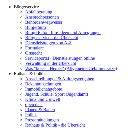
Bürgerservice
Abfallberatung
Ansprechpersonen
Behördenwegweiser
Bürgerbüro
BürgerEcho - Ihre Ideen und Anregungen
Bürgerservice - die Übersicht
Dienstleistungen von A-Z
Formulare
Ortsrecht
Serviceportal - Dienstleistungen online
Verwaltung in der Übersicht
Was "kostet" Hemer? (Allgemeine Gebührensätze)
Rathaus & Politik
Ausschreibungen & Auftragsvergaben
Bekanntmachungen
Immobilienangebote
Jugend, Schule, Sport (Jugendamt)
Klima und Umwelt
open data
Planen & Bauen
Politik
Pressemitteilungen
Rathaus & Politik - die Übersicht