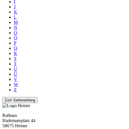
I
J
K
L
M
N
O
Ö
P
Q
R
S
T
U
Ü
V
W
Z
Zum Seitenanfang
Rathaus
Hademareplatz 44
58675 Hemer