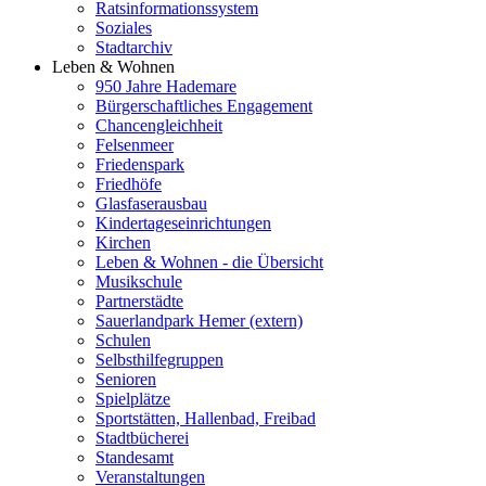
Ratsinformationssystem
Soziales
Stadtarchiv
Leben & Wohnen
950 Jahre Hademare
Bürgerschaftliches Engagement
Chancengleichheit
Felsenmeer
Friedenspark
Friedhöfe
Glasfaserausbau
Kindertageseinrichtungen
Kirchen
Leben & Wohnen - die Übersicht
Musikschule
Partnerstädte
Sauerlandpark Hemer (extern)
Schulen
Selbsthilfegruppen
Senioren
Spielplätze
Sportstätten, Hallenbad, Freibad
Stadtbücherei
Standesamt
Veranstaltungen