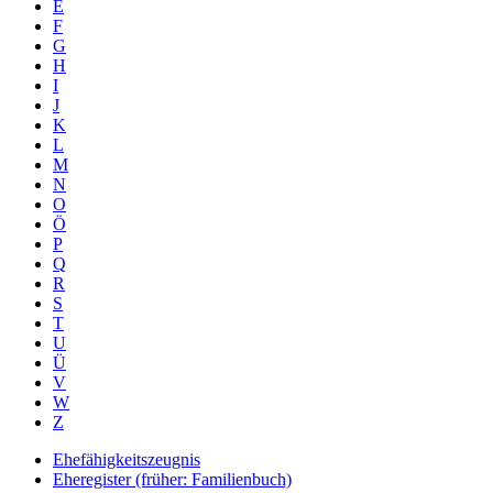
E
F
G
H
I
J
K
L
M
N
O
Ö
P
Q
R
S
T
U
Ü
V
W
Z
Ehefähigkeitszeugnis
Eheregister (früher: Familienbuch)