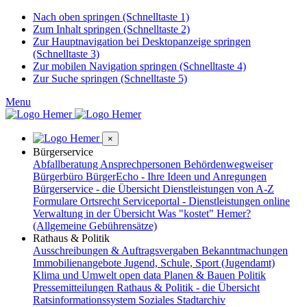
Nach oben springen (Schnelltaste 1)
Zum Inhalt springen (Schnelltaste 2)
Zur Hauptnavigation bei Desktopanzeige springen
(Schnelltaste 3)
Zur mobilen Navigation springen (Schnelltaste 4)
Zur Suche springen (Schnelltaste 5)
Menu
×
Bürgerservice
Abfallberatung
Ansprechpersonen
Behördenwegweiser
Bürgerbüro
BürgerEcho - Ihre Ideen und Anregungen
Bürgerservice - die Übersicht
Dienstleistungen von A-Z
Formulare
Ortsrecht
Serviceportal - Dienstleistungen online
Verwaltung in der Übersicht
Was "kostet" Hemer?
(Allgemeine Gebührensätze)
Rathaus & Politik
Ausschreibungen & Auftragsvergaben
Bekanntmachungen
Immobilienangebote
Jugend, Schule, Sport (Jugendamt)
Klima und Umwelt
open data
Planen & Bauen
Politik
Pressemitteilungen
Rathaus & Politik - die Übersicht
Ratsinformationssystem
Soziales
Stadtarchiv