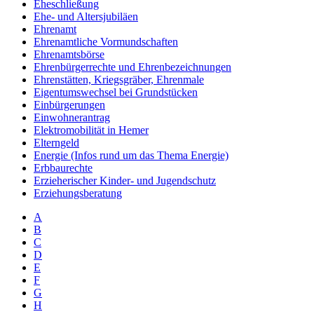
Eheschließung
Ehe- und Altersjubiläen
Ehrenamt
Ehrenamtliche Vormundschaften
Ehrenamtsbörse
Ehrenbürgerrechte und Ehrenbezeichnungen
Ehrenstätten, Kriegsgräber, Ehrenmale
Eigentumswechsel bei Grundstücken
Einbürgerungen
Einwohnerantrag
Elektromobilität in Hemer
Elterngeld
Energie (Infos rund um das Thema Energie)
Erbbaurechte
Erzieherischer Kinder- und Jugendschutz
Erziehungsberatung
A
B
C
D
E
F
G
H