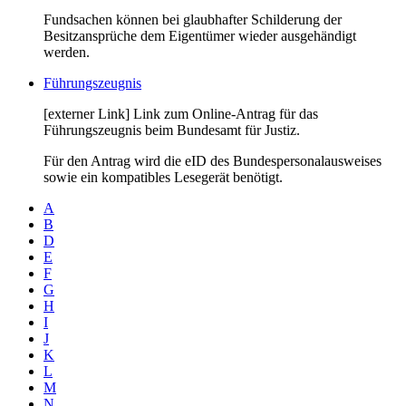
Fundsachen können bei glaubhafter Schilderung der
Besitzansprüche dem Eigentümer wieder ausgehändigt
werden.
Führungszeugnis
[externer Link] Link zum Online-Antrag für das
Führungszeugnis beim Bundesamt für Justiz.
Für den Antrag wird die eID des Bundespersonalausweises
sowie ein kompatibles Lesegerät benötigt.
A
B
D
E
F
G
H
I
J
K
L
M
N