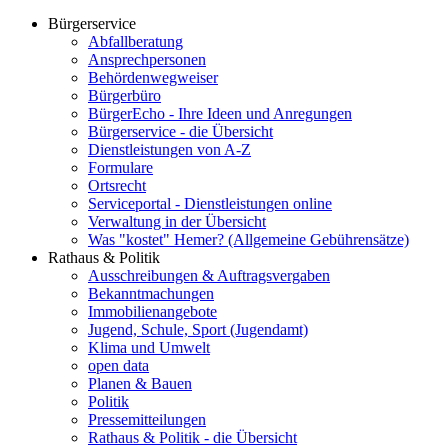
Bürgerservice
Abfallberatung
Ansprechpersonen
Behördenwegweiser
Bürgerbüro
BürgerEcho - Ihre Ideen und Anregungen
Bürgerservice - die Übersicht
Dienstleistungen von A-Z
Formulare
Ortsrecht
Serviceportal - Dienstleistungen online
Verwaltung in der Übersicht
Was "kostet" Hemer? (Allgemeine Gebührensätze)
Rathaus & Politik
Ausschreibungen & Auftragsvergaben
Bekanntmachungen
Immobilienangebote
Jugend, Schule, Sport (Jugendamt)
Klima und Umwelt
open data
Planen & Bauen
Politik
Pressemitteilungen
Rathaus & Politik - die Übersicht