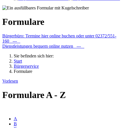
Formulare
Bürgerbüro: Termine hier online buchen oder unter 02372/551-
160 ---
Dienstleistungen bequem online nutzen ---
Sie befinden sich hier:
Start
Bürgerservice
Formulare
Vorlesen
Formulare A - Z
A
B