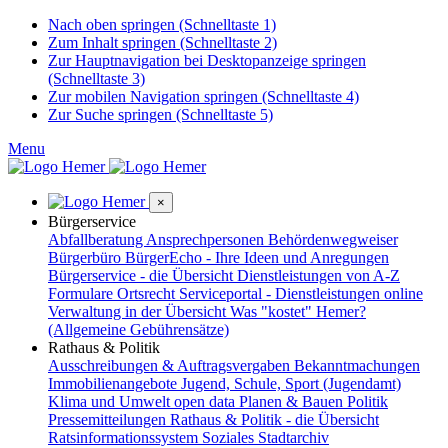
Nach oben springen (Schnelltaste 1)
Zum Inhalt springen (Schnelltaste 2)
Zur Hauptnavigation bei Desktopanzeige springen
(Schnelltaste 3)
Zur mobilen Navigation springen (Schnelltaste 4)
Zur Suche springen (Schnelltaste 5)
Menu
×
Bürgerservice
Abfallberatung
Ansprechpersonen
Behördenwegweiser
Bürgerbüro
BürgerEcho - Ihre Ideen und Anregungen
Bürgerservice - die Übersicht
Dienstleistungen von A-Z
Formulare
Ortsrecht
Serviceportal - Dienstleistungen online
Verwaltung in der Übersicht
Was "kostet" Hemer?
(Allgemeine Gebührensätze)
Rathaus & Politik
Ausschreibungen & Auftragsvergaben
Bekanntmachungen
Immobilienangebote
Jugend, Schule, Sport (Jugendamt)
Klima und Umwelt
open data
Planen & Bauen
Politik
Pressemitteilungen
Rathaus & Politik - die Übersicht
Ratsinformationssystem
Soziales
Stadtarchiv