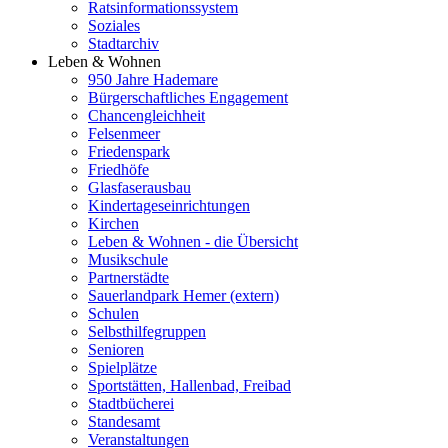
Ratsinformationssystem
Soziales
Stadtarchiv
Leben & Wohnen
950 Jahre Hademare
Bürgerschaftliches Engagement
Chancengleichheit
Felsenmeer
Friedenspark
Friedhöfe
Glasfaserausbau
Kindertageseinrichtungen
Kirchen
Leben & Wohnen - die Übersicht
Musikschule
Partnerstädte
Sauerlandpark Hemer (extern)
Schulen
Selbsthilfegruppen
Senioren
Spielplätze
Sportstätten, Hallenbad, Freibad
Stadtbücherei
Standesamt
Veranstaltungen