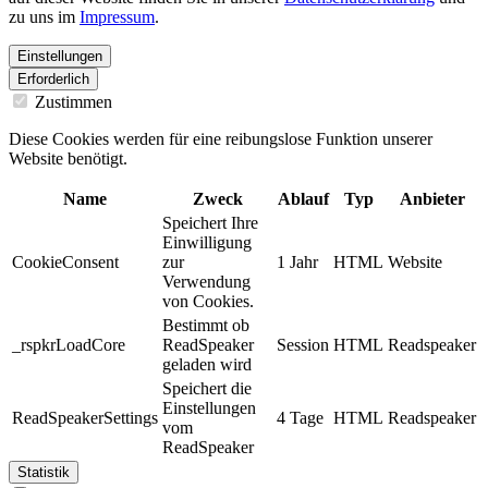
zu uns im
Impressum
.
Einstellungen
Erforderlich
Zustimmen
Diese Cookies werden für eine reibungslose Funktion unserer
Website benötigt.
Name
Zweck
Ablauf
Typ
Anbieter
Speichert Ihre
Einwilligung
CookieConsent
zur
1 Jahr
HTML
Website
Verwendung
von Cookies.
Bestimmt ob
_rspkrLoadCore
ReadSpeaker
Session
HTML
Readspeaker
geladen wird
Speichert die
Einstellungen
ReadSpeakerSettings
4 Tage
HTML
Readspeaker
vom
ReadSpeaker
Statistik