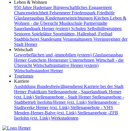
Leben & Wohnen
950 Jahre Hademare
Bürgerschaftliches Engagement
Chancengleichheit
Felsenmeer
Friedenspark
Friedhöfe
Glasfaserausbau
Kindertageseinrichtungen
Kirchen
Leben &
Wohnen - die Übersicht
Musikschule
Partnerstädte
Sauerlandpark Hemer (extern)
Schulen
Selbsthilfegruppen
Senioren
Spielplätze
Sportstätten, Hallenbad, Freibad
Stadtbücherei
Standesamt
Veranstaltungen
Vereinsregister der
Stadt Hemer
Wirtschaft
Gewerbeflächen und -immobilien (extern)
Glasfaserausbau
Hemer Gutschein
Hemeraner Unternehmen
Wirtschaft - die
Übersicht
Wirtschaftsinitiative Hemer (extern)
Wirtschaftsstandort Hemer
Tourismus
Karriere
Ausbildung
Bundesfreiwilligendienst
Karriere bei der Stadt
Hemer
Praktikum
Stellenangebote - Sauerlandpark Hemer
(ext. Link)
Stellenangebote - Stadt Hemer
Stellenangebote -
Stadtbetrieb Iserlohn/Hemer (ext. Link)
Stellenangebote -
Stadtwerke Hemer (ext. Link)
Stellenangebote - VHS
Menden-Hemer-Balve (ext. Link)
Stellenangebote -ZFB
Iserlohn (ext. Link)
Werkstudenten