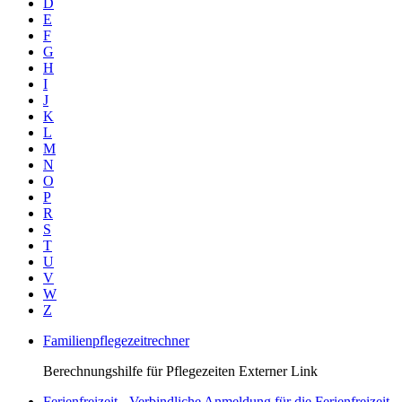
D
E
F
G
H
I
J
K
L
M
N
O
P
R
S
T
U
V
W
Z
Familienpflegezeitrechner
Berechnungshilfe für Pflegezeiten Externer Link
Ferienfreizeit - Verbindliche Anmeldung für die Ferienfreizeit