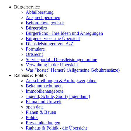
Bürgerservice
Abfallberatung
Ansprechpersonen
Behördenwegweiser
Bürgerbüro
BürgerEcho - Ihre Ideen und Anregungen
Bürgerservice - die Übersicht
Dienstleistungen von A-Z
Formulare
Ortsrecht
Serviceportal - Dienstleistungen online
Verwaltung in der Übersicht
Was "kostet" Hemer? (Allgemeine Gebührensätze)
Rathaus & Politik
Ausschreibungen & Auftragsvergaben
Bekanntmachungen
Immobilienangebote
Jugend, Schule, Sport (Jugendamt)
Klima und Umwelt
open data
Planen & Bauen
Politik
Pressemitteilungen
Rathaus & Politik - die Übersicht