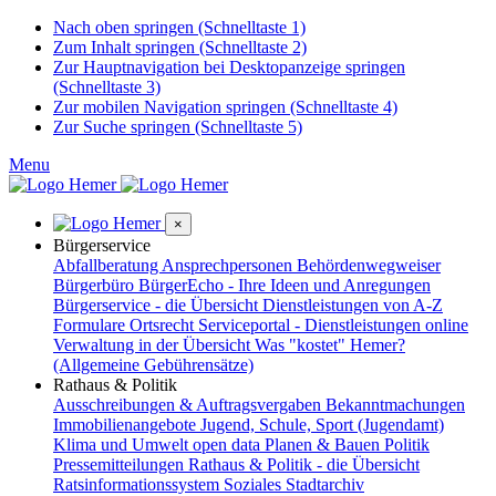
Nach oben springen (Schnelltaste 1)
Zum Inhalt springen (Schnelltaste 2)
Zur Hauptnavigation bei Desktopanzeige springen
(Schnelltaste 3)
Zur mobilen Navigation springen (Schnelltaste 4)
Zur Suche springen (Schnelltaste 5)
Menu
×
Bürgerservice
Abfallberatung
Ansprechpersonen
Behördenwegweiser
Bürgerbüro
BürgerEcho - Ihre Ideen und Anregungen
Bürgerservice - die Übersicht
Dienstleistungen von A-Z
Formulare
Ortsrecht
Serviceportal - Dienstleistungen online
Verwaltung in der Übersicht
Was "kostet" Hemer?
(Allgemeine Gebührensätze)
Rathaus & Politik
Ausschreibungen & Auftragsvergaben
Bekanntmachungen
Immobilienangebote
Jugend, Schule, Sport (Jugendamt)
Klima und Umwelt
open data
Planen & Bauen
Politik
Pressemitteilungen
Rathaus & Politik - die Übersicht
Ratsinformationssystem
Soziales
Stadtarchiv