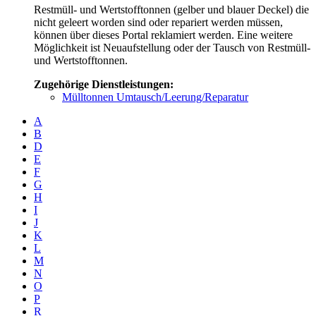
Restmüll- und Wertstofftonnen (gelber und blauer Deckel) die
nicht geleert worden sind oder repariert werden müssen,
können über dieses Portal reklamiert werden. Eine weitere
Möglichkeit ist Neuaufstellung oder der Tausch von Restmüll-
und Wertstofftonnen.
Zugehörige Dienstleistungen:
Mülltonnen Umtausch/Leerung/Reparatur
A
B
D
E
F
G
H
I
J
K
L
M
N
O
P
R