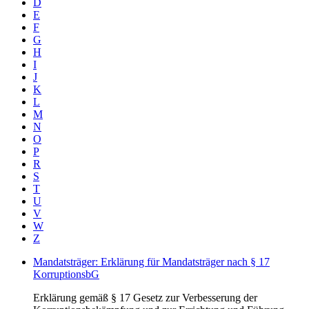
D
E
F
G
H
I
J
K
L
M
N
O
P
R
S
T
U
V
W
Z
Mandatsträger: Erklärung für Mandatsträger nach § 17
KorruptionsbG
Erklärung gemäß § 17 Gesetz zur Verbesserung der