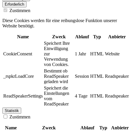
Erforderlich
Zustimmen
Diese Cookies werden für eine reibungslose Funktion unserer
Website benötigt.
Name
Zweck
Ablauf
Typ
Anbieter
Speichert Ihre
Einwilligung
CookieConsent
zur
1 Jahr
HTML
Website
Verwendung
von Cookies.
Bestimmt ob
_rspkrLoadCore
ReadSpeaker
Session
HTML
Readspeaker
geladen wird
Speichert die
Einstellungen
ReadSpeakerSettings
4 Tage
HTML
Readspeaker
vom
ReadSpeaker
Statistik
Zustimmen
Name
Zweck
Ablauf
Typ
Anbieter