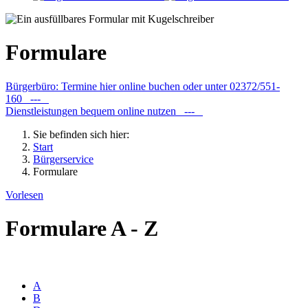
Formulare
Bürgerbüro: Termine hier online buchen oder unter 02372/551-
160 ---
Dienstleistungen bequem online nutzen ---
Sie befinden sich hier:
Start
Bürgerservice
Formulare
Vorlesen
Formulare A - Z
A
B