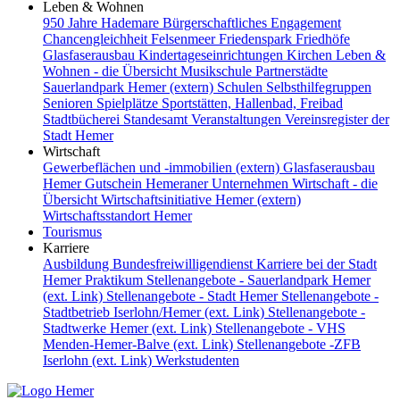
Leben & Wohnen
950 Jahre Hademare
Bürgerschaftliches Engagement
Chancengleichheit
Felsenmeer
Friedenspark
Friedhöfe
Glasfaserausbau
Kindertageseinrichtungen
Kirchen
Leben &
Wohnen - die Übersicht
Musikschule
Partnerstädte
Sauerlandpark Hemer (extern)
Schulen
Selbsthilfegruppen
Senioren
Spielplätze
Sportstätten, Hallenbad, Freibad
Stadtbücherei
Standesamt
Veranstaltungen
Vereinsregister der
Stadt Hemer
Wirtschaft
Gewerbeflächen und -immobilien (extern)
Glasfaserausbau
Hemer Gutschein
Hemeraner Unternehmen
Wirtschaft - die
Übersicht
Wirtschaftsinitiative Hemer (extern)
Wirtschaftsstandort Hemer
Tourismus
Karriere
Ausbildung
Bundesfreiwilligendienst
Karriere bei der Stadt
Hemer
Praktikum
Stellenangebote - Sauerlandpark Hemer
(ext. Link)
Stellenangebote - Stadt Hemer
Stellenangebote -
Stadtbetrieb Iserlohn/Hemer (ext. Link)
Stellenangebote -
Stadtwerke Hemer (ext. Link)
Stellenangebote - VHS
Menden-Hemer-Balve (ext. Link)
Stellenangebote -ZFB
Iserlohn (ext. Link)
Werkstudenten