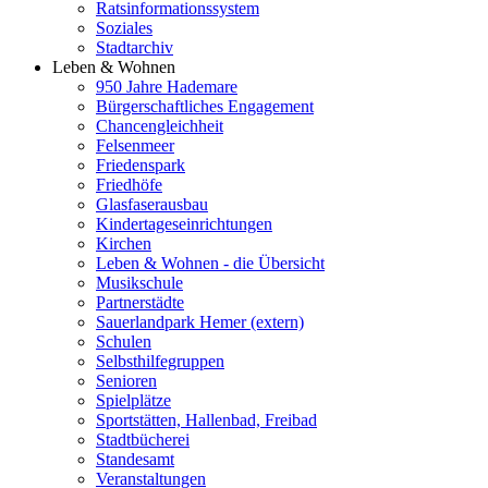
Ratsinformationssystem
Soziales
Stadtarchiv
Leben & Wohnen
950 Jahre Hademare
Bürgerschaftliches Engagement
Chancengleichheit
Felsenmeer
Friedenspark
Friedhöfe
Glasfaserausbau
Kindertageseinrichtungen
Kirchen
Leben & Wohnen - die Übersicht
Musikschule
Partnerstädte
Sauerlandpark Hemer (extern)
Schulen
Selbsthilfegruppen
Senioren
Spielplätze
Sportstätten, Hallenbad, Freibad
Stadtbücherei
Standesamt
Veranstaltungen