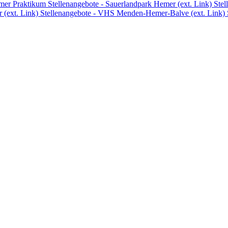
emer
Praktikum
Stellenangebote - Sauerlandpark Hemer (ext. Link)
Stel
 (ext. Link)
Stellenangebote - VHS Menden-Hemer-Balve (ext. Link)