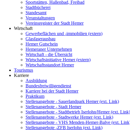
Sportstätten, Hallenbad, Freibad
Stadtbücherei
Standesamt
Veranstaltungen
Vereinsregister der Stadt Hemer
Wirtschaft
Gewerbeflächen und -immobilien (extern)
Glasfaserausbau
Hemer Gutschein
Hemeraner Unternehmen
Wirtschaft - die Übersicht
Wirtschaftsinitiative Hemer (extern)
Wirtschaftsstandort Hemer
Tourismus
Karriere
Ausbildung
Bundesfreiwilligendienst
Karriere bei der Stadt Hemer
Praktikum
Stellenangebote - Sauerlandpark Hemer (ext. Link)
Stellenangebote - Stadt Hemer
Stellenangebote - Stadtbetrieb Iserlohn/Hemer (ext. Link
Stellenangebote - Stadtwerke Hemer (ext. Link)
Stellenangebote - VHS Menden-Hemer-Balve (ext. Link
Stellenangebote -ZFB Iserlohn (ext. Link)