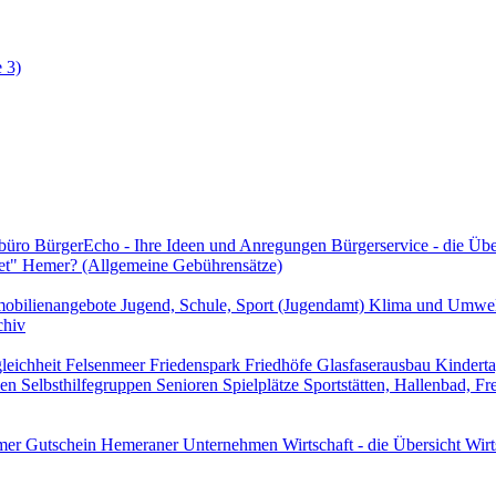
 3)
rbüro
BürgerEcho - Ihre Ideen und Anregungen
Bürgerservice - die Üb
et" Hemer? (Allgemeine Gebührensätze)
obilienangebote
Jugend, Schule, Sport (Jugendamt)
Klima und Umwe
chiv
leichheit
Felsenmeer
Friedenspark
Friedhöfe
Glasfaserausbau
Kindert
len
Selbsthilfegruppen
Senioren
Spielplätze
Sportstätten, Hallenbad, F
er Gutschein
Hemeraner Unternehmen
Wirtschaft - die Übersicht
Wirt