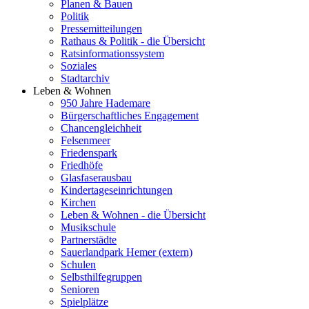
Planen & Bauen
Politik
Pressemitteilungen
Rathaus & Politik - die Übersicht
Ratsinformationssystem
Soziales
Stadtarchiv
Leben & Wohnen
950 Jahre Hademare
Bürgerschaftliches Engagement
Chancengleichheit
Felsenmeer
Friedenspark
Friedhöfe
Glasfaserausbau
Kindertageseinrichtungen
Kirchen
Leben & Wohnen - die Übersicht
Musikschule
Partnerstädte
Sauerlandpark Hemer (extern)
Schulen
Selbsthilfegruppen
Senioren
Spielplätze