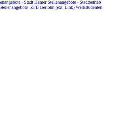
lenangebote - Stadt Hemer
Stellenangebote - Stadtbetrieb
Stellenangebote -ZFB Iserlohn (ext. Link)
Werkstudenten