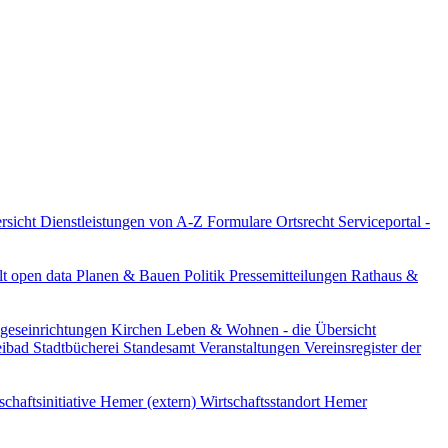
ersicht
Dienstleistungen von A-Z
Formulare
Ortsrecht
Serviceportal -
lt
open data
Planen & Bauen
Politik
Pressemitteilungen
Rathaus &
ageseinrichtungen
Kirchen
Leben & Wohnen - die Übersicht
reibad
Stadtbücherei
Standesamt
Veranstaltungen
Vereinsregister der
schaftsinitiative Hemer (extern)
Wirtschaftsstandort Hemer