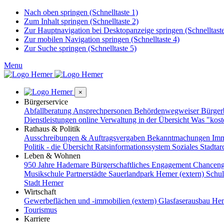
Nach oben springen (Schnelltaste 1)
Zum Inhalt springen (Schnelltaste 2)
Zur Hauptnavigation bei Desktopanzeige springen (Schnelltaste
Zur mobilen Navigation springen (Schnelltaste 4)
Zur Suche springen (Schnelltaste 5)
Menu
×
Bürgerservice
Abfallberatung
Ansprechpersonen
Behördenwegweiser
Bürge
Dienstleistungen online
Verwaltung in der Übersicht
Was "kost
Rathaus & Politik
Ausschreibungen & Auftragsvergaben
Bekanntmachungen
Imm
Politik - die Übersicht
Ratsinformationssystem
Soziales
Stadtar
Leben & Wohnen
950 Jahre Hademare
Bürgerschaftliches Engagement
Chanceng
Musikschule
Partnerstädte
Sauerlandpark Hemer (extern)
Schu
Stadt Hemer
Wirtschaft
Gewerbeflächen und -immobilien (extern)
Glasfaserausbau
Hem
Tourismus
Karriere