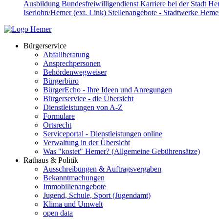
Ausbildung
Bundesfreiwilligendienst
Karriere bei der Stadt H
Iserlohn/Hemer (ext. Link)
Stellenangebote - Stadtwerke Hemer
Bürgerservice
Abfallberatung
Ansprechpersonen
Behördenwegweiser
Bürgerbüro
BürgerEcho - Ihre Ideen und Anregungen
Bürgerservice - die Übersicht
Dienstleistungen von A-Z
Formulare
Ortsrecht
Serviceportal - Dienstleistungen online
Verwaltung in der Übersicht
Was "kostet" Hemer? (Allgemeine Gebührensätze)
Rathaus & Politik
Ausschreibungen & Auftragsvergaben
Bekanntmachungen
Immobilienangebote
Jugend, Schule, Sport (Jugendamt)
Klima und Umwelt
open data